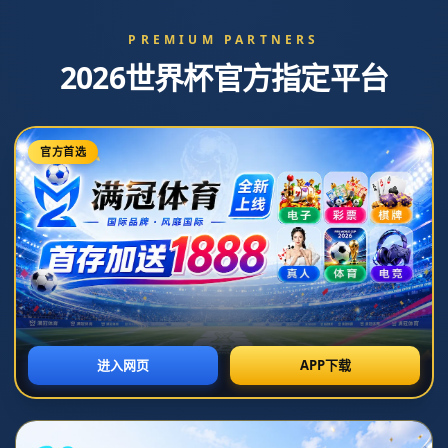
网站首页
新闻资讯
新闻资讯