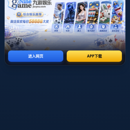
以通过基本面大致判断强弱与倾向:世界排名、球队近期
状态、关键球员伤停、战术风格、历史交锋等。开赛后
则用滚球盘口来验证自己的赛前假设是否正确,如果走势
明显相反,应尽快调整思路。很多经验玩家会采取赛前小
投入试探 加上滚球重点出击的方式,把主要筹码留给中后
段的在线滚球,因为此时比赛趋势更明确,赔率也更具参考
意义。
热门玩法一 实时让球盘的节奏判断
说到世界杯滚球在线热门玩法,实时让球盘几乎是所有人
都会接触的基础玩法。例如一场强队对阵弱队,赛前可能
是强队让一球或一球半,但如果开局强队迟迟不进球,到了
上半场末段,让球盘口就可能下降到半球甚至平手盘。此
时如果观察到强队攻势持续强烈,射门次数占优,只是运气
欠佳,很多玩家会选择在盘口下调时介入强队方向,认为迟
早可以打破僵局。反之,如果强队看似控球但缺乏有效威
胁,而弱队反击极具威胁,则可以考虑顺势选择弱队受让。
这里的关键在于:不要只看比分,要结合射门数据、控球