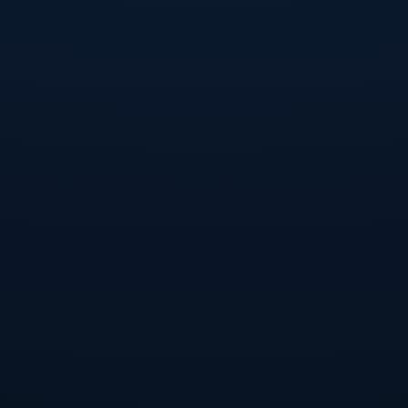
热门玩法二 大小球与进球时间点的配合