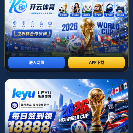
Admin
2026-06-02T15:30:20+08:00
2026
世界杯滚球在线热门玩法攻略
世界杯滚球在线热门玩法攻略深度解析