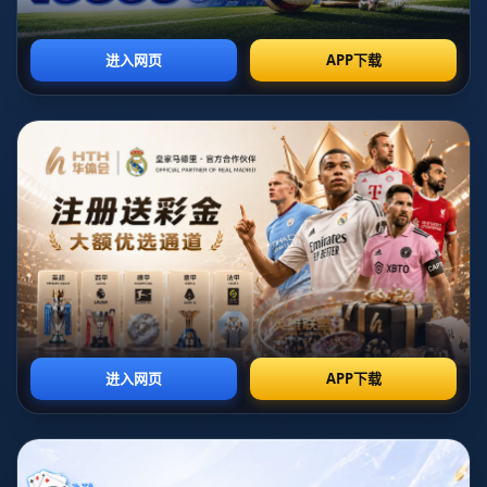
每逢世界杯开赛,在线滚球盘口就像第二赛场一样热闹:进
球、角球、让球、大小球数据不断跳动,赔率实时波动,给
了玩家更多临场判断与反败为胜的机会。相比赛前只押
一个结果,世界杯滚球在线玩法更考验对比赛节奏、双方
战术以及心理变化的理解,也因此成为近几年足球投注中
最受欢迎的玩法之一。想要在这种高速变化的环境下保
持清醒与理性,不仅要了解热门玩法规则,更要学会在信息
纷杂中筛选价值,这正是本文要分享的世界杯滚球实战攻
略。
核心思路 从赛前判断到滚球策略联动
要玩好世界杯滚球,在线下注并不是一开场就盲目冲动,而
是要把赛前分析与比赛中的即时信息串联起来。赛前可