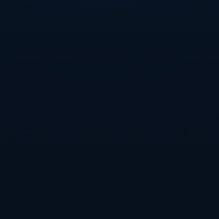
世界杯滚球在线中,大小球是和让球盘一样热门的玩法。
传统的思路是:进球越早,总进球可能越多;开局久攻不下,
总进球预期就会下调。但真正实战中,需要结合双方战术
倾向来判断。例如两支球队都强调防守稳固,哪怕被早早
打进一球,也未必会形成大开大合的对攻场面;反之,有些球