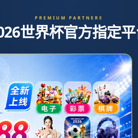
网站首
网站首页
新闻资讯
新闻资讯