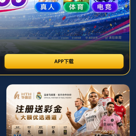
08:00
2026
测优质平台推荐
荐
关注各支球队的备战情况 外围绕比赛结果的预测和数据分析也逐渐成为
预测平台 通过数据模型 实时资讯与盘赔率等多维度信息 做出更有依
在交互体验 可视化数据与智能算法上不断升级 让普通用户也能以近似