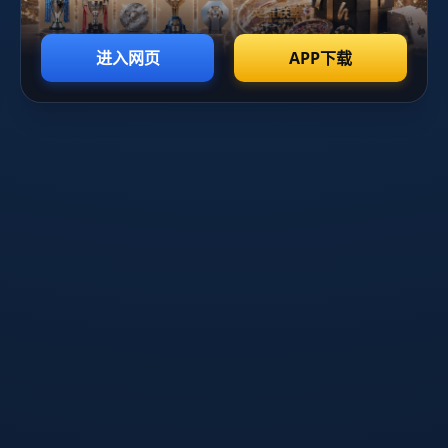
优质平台的核心特征和选择思路进行全面解析 并结合典型案例帮助你建