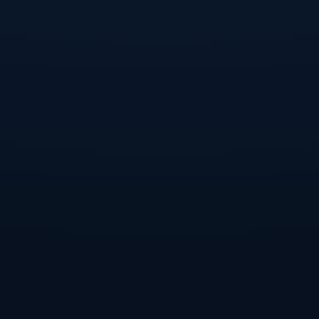
荐 需要先弄清楚平台存在的价值究竟在哪里 对大多数用户而言 优质
新闻 网站 论坛 数据库中的零碎内容压缩到一个可视化界面下 常见维
至天气和场地因素 其次 平台会在此基础上引入统计模型或机器学习算法 
万次比赛结果 来生成胜平负概率 即便用户不了解复杂公式 也能通过直观的
 优质平台通常会强调 透明度和可解释性 不仅给出预测结论 还会标注
于提升判断质量和自我校正能力非常关键
维度