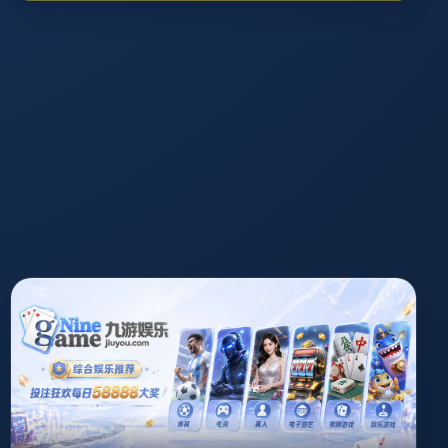
热门话题 与其在社交平台上随缘
据的判断 一些优质平台已经不再
专业分析师的视角去理解一场比赛