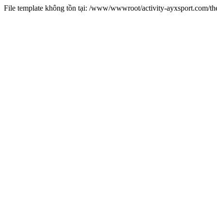
File template không tồn tại: /www/wwwroot/activity-ayxsport.com/t