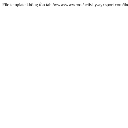
File template không tồn tại: /www/wwwroot/activity-ayxsport.com/t