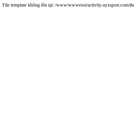
File template không tồn tại: /www/wwwroot/activity-ayxsport.com/t