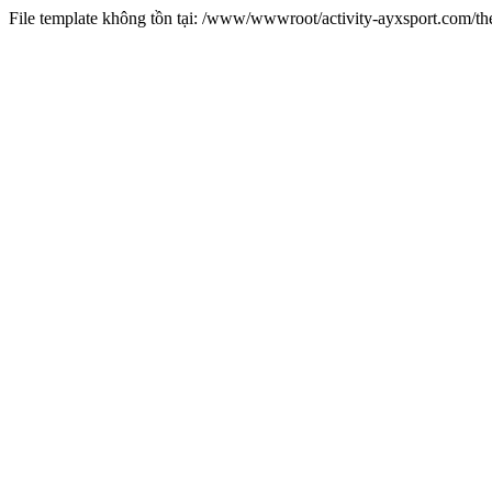
File template không tồn tại: /www/wwwroot/activity-ayxsport.com/t