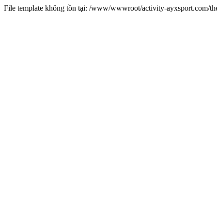
File template không tồn tại: /www/wwwroot/activity-ayxsport.com/t