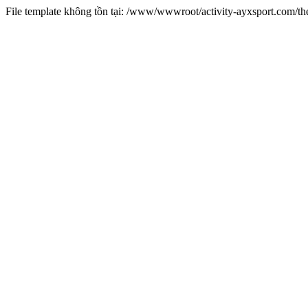
File template không tồn tại: /www/wwwroot/activity-ayxsport.com/t