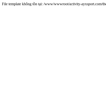
File template không tồn tại: /www/wwwroot/activity-ayxsport.com/t