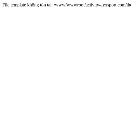
File template không tồn tại: /www/wwwroot/activity-ayxsport.com/t