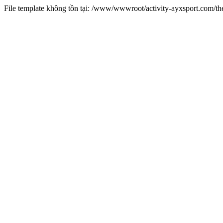
File template không tồn tại: /www/wwwroot/activity-ayxsport.com/t