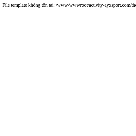
File template không tồn tại: /www/wwwroot/activity-ayxsport.com/t