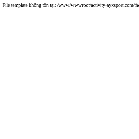
File template không tồn tại: /www/wwwroot/activity-ayxsport.com/t