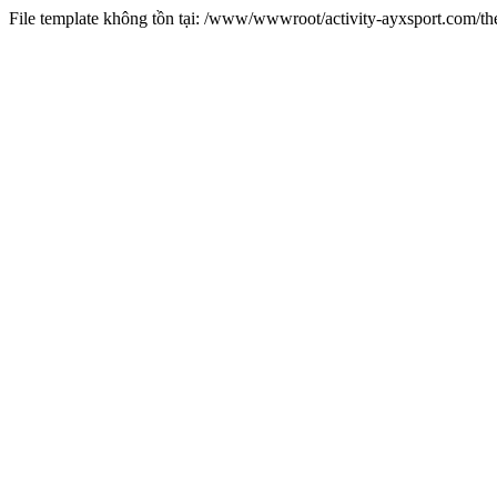
File template không tồn tại: /www/wwwroot/activity-ayxsport.com/t