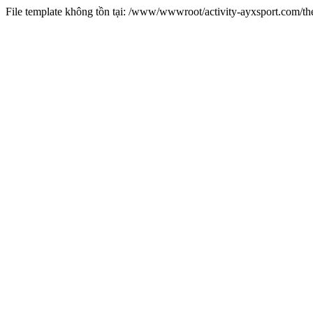
File template không tồn tại: /www/wwwroot/activity-ayxsport.com/t